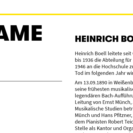
FAME
HEINRICH BO
Heinrich Boell leitete se
bis 1936 die Abteilung fü
1946 an die Hochschule z
Tod im folgenden Jahr wi
Am 13.09.1890 in Weißenbu
seine frühesten musikali
legendären Bach-Aufführu
Leitung von Ernst Münch, A
Musikalische Studien betr
Münch und Hans Pfitzner, 
dem Pianisten Robert Teic
Stelle als Kantor und Or