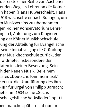
der erste einer Reihe von Aachener
er den Weg als Lehrer an die Kölner
n haben (Hans Hulverscheidt, Hans
 1919 wechselte er nach Solingen, um
hen Musikvereins zu übernehmen.
gen Kölner Konservatorium Lehrer
ngen I, Anleitung zum Dirigieren,
ung der Kölner Musikhochschule
tung der Abteilung für Evangelische
seine Initiative ging die Gründung
lner Musikhochschule zurück, der
ik widmete, insbesondere der
aten in kleiner Besetzung. Sein
h der Neuen Musik. Bei einem
Festes „Deutsche Kammermusik“
er u.a. die Uraufführung des ihm
I“ für Orgel von Philipp Jarnach;
te ihm 1934 seine „Sechs
che geistliche Volkslieder“ op. 11.
ben manche später nicht nur im