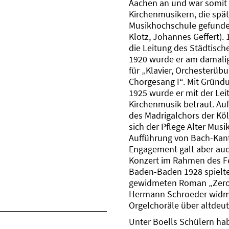
Aachen an und war somit 
Kirchenmusikern, die spät
Musikhochschule gefunde
Klotz, Johannes Geffert).
die Leitung des Städtisc
1920 wurde er am damali
für „Klavier, Orchesterübu
Chorgesang I“. Mit Gründ
1925 wurde er mit der Lei
Kirchenmusik betraut. Auf 
des Madrigalchors der Kö
sich der Pflege Alter Mus
Aufführung von Bach-Kant
Engagement galt aber auc
Konzert im Rahmen des 
Baden-Baden 1928 spielte 
gewidmeten Roman „Zero II
Hermann Schroeder widme
Orgelchoräle über altdeuts
Unter Boells Schülern ha